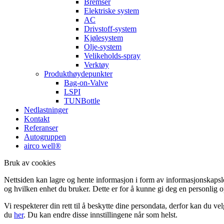
Bremser
Elektriske system
AC
Drivstoff-system
Kjølesystem
Olje-system
Velikeholds-spray
Verktøy
Produkthøydepunkter
Bag-on-Valve
LSPI
TUNBottle
Nedlastninger
Kontakt
Referanser
Autogruppen
airco well®
Bruk av cookies
Nettsiden kan lagre og hente informasjon i form av informasjonskapsler
og hvilken enhet du bruker. Dette er for å kunne gi deg en personlig op
Vi respekterer din rett til å beskytte dine persondata, derfor kan du v
du
her
. Du kan endre disse innstillingene når som helst.