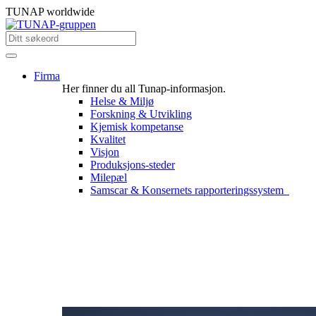
TUNAP worldwide
Firma
Her finner du all Tunap-informasjon.
Helse & Miljø
Forskning & Utvikling
Kjemisk kompetanse
Kvalitet
Visjon
Produksjons-steder
Milepæl
Samscar & Konsernets rapporteringssystem