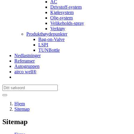
AC
Drivstoff-system
Kjølesystem
Olje-system
Velikeholds-spray
Verktøy
Produkthøydepunkter
Bag-on-Valve
LSPI
TUNBottle
Nedlastninger
Referanser
Autogruppen
airco well®
Hjem
Sitemap
Sitemap