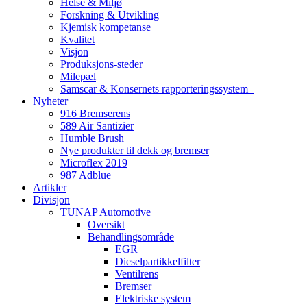
Helse & Miljø
Forskning & Utvikling
Kjemisk kompetanse
Kvalitet
Visjon
Produksjons-steder
Milepæl
Samscar & Konsernets rapporteringssystem
Nyheter
916 Bremserens
589 Air Santizier
Humble Brush
Nye produkter til dekk og bremser
Microflex 2019
987 Adblue
Artikler
Divisjon
TUNAP Automotive
Oversikt
Behandlingsområde
EGR
Dieselpartikkelfilter
Ventilrens
Bremser
Elektriske system