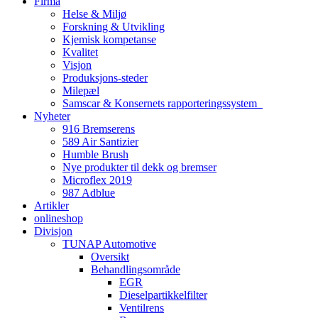
Firma
Helse & Miljø
Forskning & Utvikling
Kjemisk kompetanse
Kvalitet
Visjon
Produksjons-steder
Milepæl
Samscar & Konsernets rapporteringssystem
Nyheter
916 Bremserens
589 Air Santizier
Humble Brush
Nye produkter til dekk og bremser
Microflex 2019
987 Adblue
Artikler
onlineshop
Divisjon
TUNAP Automotive
Oversikt
Behandlingsområde
EGR
Dieselpartikkelfilter
Ventilrens