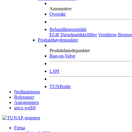
Automotive
Oversikt
Behandlingsområde
EGR
Dieselpartikkelfilter
Ventilrens
Bremse
Produkthøydepunkter
Produkthøydepunkter
Bag-on-Valve
LSPI
TUNBottle
Nedlastninger
Referanser
Autogruppen
airco well®
Firma