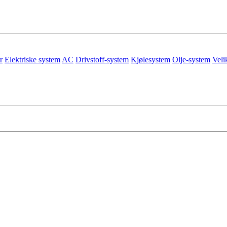
r
Elektriske system
AC
Drivstoff-system
Kjølesystem
Olje-system
Veli